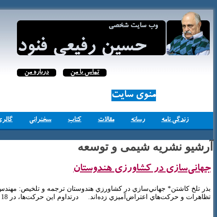
تماس با من
درباره من
منوی سایت
زندگی نامه
رسانه
مقالات
کتاب
سخنرانی
گالری
آرشیو نشریه شیمی و توسعه
جهاني‌سازي در كشاورزي هندوستان
بذر تلخ كاشتن* جهاني‌سازي در كشاورزي هندوستان ترجمه و تلخيص: مهندس ن
تظاهرات و حركت‌هاي اعتراض‌آميزي زده‌اند. درتداوم اين حركت‌ها، در 18 ژانويه سال 1998 يكي از كشاورزان ايالت آندرا پرادش […]