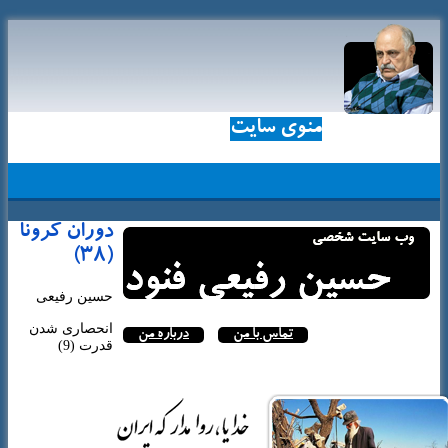
منوی سایت
دوران کرونا
(38)
حسین رفیعی
انحصاری شدن
تماس با من
درباره من
قدرت (9)