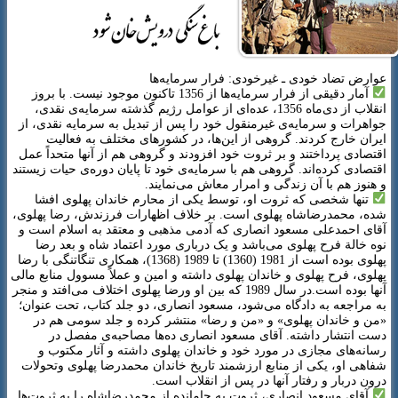
عوارض تضاد خودی ـ غیرخودی: فرار سرمایه‌ها
زندگی نامه
آمار دقیقی از فرار سرمایه‌ها از 1356 تاکنون موجود نیست. با بروز
انقلاب از دی‌ماه 1356، عده‌ای از عوامل رژیم گذشته سرمایه‌ی نقدی،
رسانه
جواهرات و سرمایه‌ی غیرمنقول خود را پس از تبدیل به سرمایه نقدی، از
ایران خارج کردند. گروهی از این‌ها، در کشورهای مختلف به فعالیت
مقالات
اقتصادی پرداختند و بر ثروت خود افزودند و گروهی هم از آنها متحداً عمل
اقتصادی کرده‌اند. گروهی هم با سرمایه‌ی خود تا پایان دوره‌ی حیات زیستند
کتاب
و هنوز هم با آن زندگی و امرار معاش می‌نمایند.
تنها شخصی که ثروت او، توسط یکی از محارم خاندان پهلوی افشا
سخنرانی
شده، محمدرضاشاه پهلوی است. بر خلاف اظهارات فرزندش، رضا پهلوی،
آقای احمدعلی مسعود انصاری که آدمی مذهبی و معتقد به اسلام است و
گالری تصاویر
نوه خالة فرح پهلوی می‌باشد و یک درباری مورد اعتماد شاه و بعد رضا
پهلوی بوده است از 1981 (1360) تا 1989 (1368)، همکاری تنگاتنگی با رضا
خلاصه کتاب
پهلوی، فرح پهلوی و خاندان پهلوی داشته و امین و عملاً مسوول منابع مالی
آنها بوده است.در سال 1989 که بین او ورضا پهلوی اختلاف می‌افتد و منجر
معرفی کتاب
به مراجعه به دادگاه می‌شود، مسعود انصاری، دو جلد کتاب، تحت عنوان؛
«من و خاندان پهلوی» و «من و رضا» منتشر کرده و جلد سومی هم در
دادگاه
دست انتشار داشته. آقای مسعود انصاری ده‌ها مصاحبه‌ی مفصل در
رسانه‌های مجازی در مورد خود و خاندان پهلوی داشته و آثار مکتوب و
شفاهی او، یکی از منابع ارزشمند تاریخ خاندان محمدرضا پهلوی وتحولات
درون دربار و رفتار آنها در پس از انقلاب است.
آقای مسعود انصاری، ثروت به جامانده از محمدرضاشاه را به ثروت‌ها