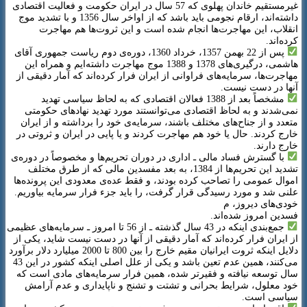
غیرمستقیم خاندان پهلوی که 57 سال در ایران حکومت و فعالیت اقتصادی
داشته‌اند، ارقام نجومی باید باشد که از اواخر سال 1356 و با تشدید موج
انقلاب، این مهاجرت‌ها انجام شده است و این ثروت‌ها هم مهاجرت
کرده‌اند.
پس از 22 بهمن 1357، خرداد 1360، دوره‌ی دوم ریاست جمهوری آقای
هاشمی، درگیری‌های 1378 و 1388 موج مهاجرت داشته‌ایم و همراه این
مهاجرت‌ها، سرمایه‌های فراوانی از ایران فرار کرده‌اند که آمار دقیقی از
آنها در دست نیست.
مشخصاً بعد از 1388 فعالان اقتصادی که به لحاظ سیاسی تهدید
نمی‌شدند و به لحاظ اقتصادی می‌توانستند مورد تهدید نهادهای حکومتی
متعدد و از جناح‌های مختلف باشند، سرمایه‌ی خود را برداشته و از ایران
خارج کردند. حال یا خود هم مهاجرت کردند و یا پایی در ایران و ثروتی در
خارج دارند.
با گسترش فساد مالی ـ اداری در دوران تحریم‌ها و مخصوصاً در دوره‌ی
تشدید این تحریم‌ها از 1384، به بعد مفسدین مالی که از طرق مختلف
اموال عمومی را تصاحب کرده بودند، و فقط عده‌ی معدودی این پرونده‌ها
علنی شد و مورد رسیدگی قرار گرفت، را باید جزء فرار سرمایه بیاوریم.
خودی‌های دیروز، م
فسدین امروز شده‌اند.
جمع‌بندی اینکه در 43 سال گذشته ـ از 56 تا امروز ـ سرمایه‌های عظیمی
از ایران فرار کرده‌اند که آمار دقیقی از آنها در دست نیست شاید، یکی از
دلایل اینکه ثروت ایرانیان مقیم خارج را بین 800 تا 2000 میلیارد دلار برآورد
می‌کنند، همین عدم تعین باشد و یکی از علل اصلی اینکه کشور در این 43
سال توسعه نیافته و فقیرتر شده، همین فرار سرمایه‌های مادی است که
خود معلول، شرایط بحرانی و تشتت و تشنج و ناپایداری و عدم آرامش
سیاسی است.