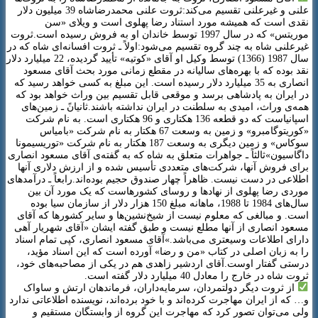
علنی و غیرعلنی تقسیم می‌کند:ثروت علنی محمدرضاشاه 39 میلیون دلار
نقدی است که همیشه مورد استناد رضا پهلوی است و ویلای «سن
موریتس» که در سال 1997 توسط خاندان او به فروش رسیده است.ثروت
غیرعلنی شاه به چند گروه تقسیم می‌شود:اولاً ـ ثروت افسانه‌ای شاه که در
سال 1987 (1366) توسط وکیل او آقای «کوتیه» تأیید گردیده، 22 میلیارد دلار
نقد بوده که با بهره‌های سالیانه در مقطع زمانی مورد بحث آقای مسعود
انصاری به 35 میلیارد دلار رسیده است. این مبلغ به کسی خواهد رسید که
در ایران به پادشاهی برسد و موقعی قابل تقسیم بین وراث خواهد بود که
همه‌ی وراث، امیدی به سلطنت در ایران نداشته باشند.ثانیانً ـ زمین‌های
اسپانیاست که دو قطعه 136 هکتاری و 96 هکتاری است. به نام شرکت
«کوریتوگامبرو» و زمین به وسعت 67 هکتار به نام شرکت «بامیاس
سوکاس» و زمین دیگری به وسعت 187 هکتار به نام شرکت «توریسیمونا
داگاسیون»ثالثاً ـ جواهرات متعلق به شاه که به گفته‌ی آقای مسعود انصاری
برای فروش آنها، شرکت‌های متعددی تأسیس شده و از ارزش دلاری آنها
اطلاعی در دست نیست. ظاهراً چهار صندوق حجیم بوده‌اند.رابعاً ـ درآمدهای
موردی رضا پهلوی از نهادها و روسای کشورهاست که یک مورد آن بین
سال‌های 1984 تا 1988، ماهانه مبلغ 150 هزار دلار از سازمان سیا بوده
است. و مبالغی که معلوم نیست از شیخ‌نشین‌ها و سایر کشورها که آقای
مسعود انصاری از آنها مطلع نیست و طبق گفته ایشان «آقای شهریار آهی
دارای اطلاعات وسیعتری می‌باشد.»آقای مسعود انصاری، کپی تمام اسناد
را به زبان اصلی در کتاب «من و رضا» آورده است که این اسناد مؤید،
درستی گفتار اوست.آقای اردشیر زاهدی هم در یکی از مصاحبه‌های خود،
ثروت شاه در خارج را معادل 40 میلیارد دلار گفته است.
از ثروت دیگر دولتمردان، سرمایه‌داران، فرماندهان ارتش و ساواک
و… که از ایران مهاجرت کرده‌اند و با خود برده‌اند، نویسنده اطلاعاتی ندارد
ولی می‌توان تصور کرد که مهاجرت این گروه از وابستگان مستقیم و