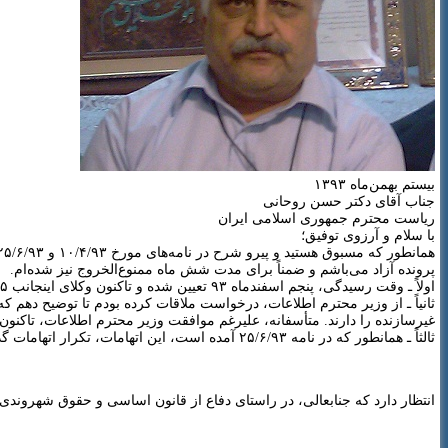
بیستم بهمن‌ماه ۱۳۹۳
جناب آقای دکتر حسن روحانی
ریاست محترم جمهوری اسلامی ایران
با سلام و آرزوی توفیق؛
پرونده آزاد می‌باشم و ضمناً برای مدت شش ماه ممنوع‌الخروج نیز شده‌ام.
اولاً ـ وقت رسیدگی، پنجم اسفندماه ۹۳ تعیین شده و تاکنون وکلای اینجانب ۵ بار برای قرائت پرونده مراجعه کرده‌اند که قاضی شعبه ۱۵ دادگاه انقلاب، موافقت نکرده‌اند و عملاً امکان دفاع را بلاموضوع نموده‌اند.
ثانیاً ـ از وزیر محترم اطلاعات، درخواست ملاقات کرده بودم تا توضیح دهم که
غیرسازنده را دارند. متأسفانه، علیرغم موافقت وزیر محترم اطلاعات، تاکنو
ثالثاً ـ همانطور که در نامه ۲۵/۶/۹۳ آمده است، این اتهامات، تکرار اتهامات گذشته می‌باشد که به دلیل عدم اجرای حکم قطعی در سال ۱۳۸۲، شامل مرور زمان شده است. لذا، عملاً پرونده مختومه را مجدداً، آقایان “زنده” کرده‌اند!
انتظار دارد که جنابعالی، در راستای دفاع از قانون اساسی و حقوق شهروندی