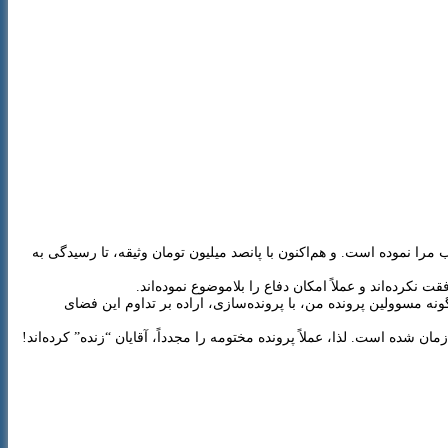
انب، از دادسرای اوین تقاضای تعقیب مرا نموده است. و هم‌اکنون با پانصد میلیون تومان وثیقه، تا رسیدگی به
گونه مسوولین پرونده من، با پرونده‌سازی، اراده بر تداوم این فضای